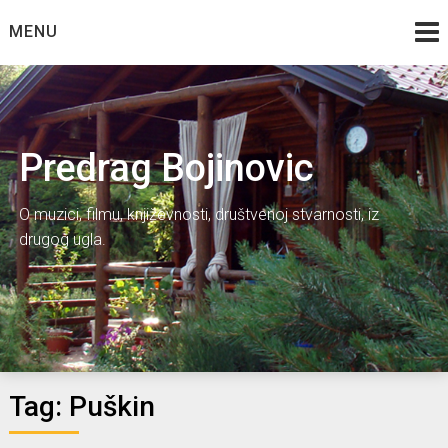
Skip
MENU
to
content
Predrag Bojinovic
O muzici, filmu, književnosti, društvenoj stvarnosti, iz
drugog ugla.
Tag:
Puškin