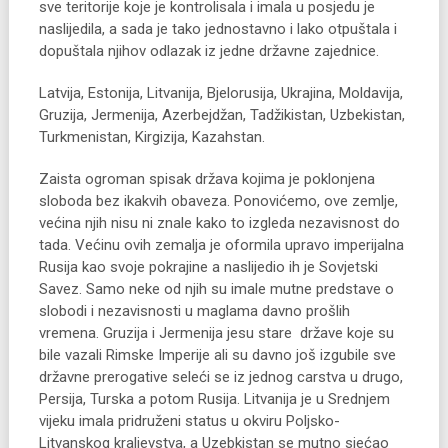
sve teritorije koje je kontrolisala i imala u posjedu je
naslijedila, a sada je tako jednostavno i lako otpuštala i
dopuštala njihov odlazak iz jedne državne zajednice.
Latvija, Estonija, Litvanija, Bjelorusija, Ukrajina, Moldavija,
Gruzija, Jermenija, Azerbejdžan, Tadžikistan, Uzbekistan,
Turkmenistan, Kirgizija, Kazahstan.
Zaista ogroman spisak država kojima je poklonjena
sloboda bez ikakvih obaveza. Ponovićemo, ove zemlje,
većina njih nisu ni znale kako to izgleda nezavisnost do
tada. Većinu ovih zemalja je oformila upravo imperijalna
Rusija kao svoje pokrajine a naslijedio ih je Sovjetski
Savez. Samo neke od njih su imale mutne predstave o
slobodi i nezavisnosti u maglama davno prošlih
vremena. Gruzija i Jermenija jesu stare države koje su
bile vazali Rimske Imperije ali su davno još izgubile sve
državne prerogative seleći se iz jednog carstva u drugo,
Persija, Turska a potom Rusija. Litvanija je u Srednjem
vijeku imala pridruženi status u okviru Poljsko-
Litvanskog kraljevstva, a Uzebkistan se mutno sjećao