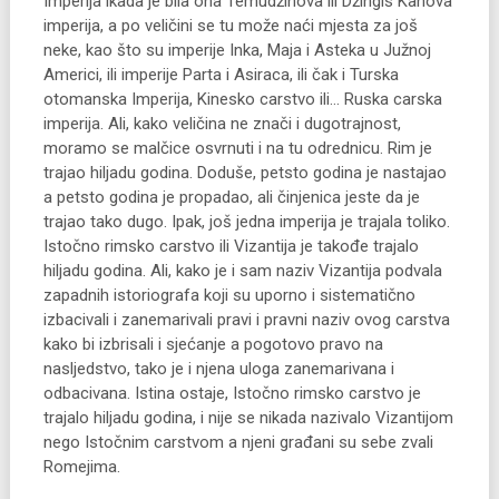
Imperija ikada je bila ona Temudžinova ili Džingis Kanova
imperija, a po veličini se tu može naći mjesta za još
neke, kao što su imperije Inka, Maja i Asteka u Južnoj
Americi, ili imperije Parta i Asiraca, ili čak i Turska
otomanska Imperija, Kinesko carstvo ili… Ruska carska
imperija. Ali, kako veličina ne znači i dugotrajnost,
moramo se malčice osvrnuti i na tu odrednicu. Rim je
trajao hiljadu godina. Doduše, petsto godina je nastajao
a petsto godina je propadao, ali činjenica jeste da je
trajao tako dugo. Ipak, još jedna imperija je trajala toliko.
Istočno rimsko carstvo ili Vizantija je takođe trajalo
hiljadu godina. Ali, kako je i sam naziv Vizantija podvala
zapadnih istoriografa koji su uporno i sistematično
izbacivali i zanemarivali pravi i pravni naziv ovog carstva
kako bi izbrisali i sjećanje a pogotovo pravo na
nasljedstvo, tako je i njena uloga zanemarivana i
odbacivana. Istina ostaje, Istočno rimsko carstvo je
trajalo hiljadu godina, i nije se nikada nazivalo Vizantijom
nego Istočnim carstvom a njeni građani su sebe zvali
Romejima.