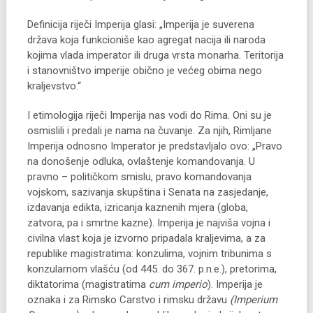
Definicija riječi Imperija glasi: „Imperija je suverena
država koja funkcioniše kao agregat nacija ili naroda
kojima vlada imperator ili druga vrsta monarha. Teritorija
i stanovništvo imperije obično je većeg obima nego
kraljevstvo.“
I etimologija riječi Imperija nas vodi do Rima. Oni su je
osmislili i predali je nama na čuvanje. Za njih, Rimljane
Imperija odnosno Imperator je predstavljalo ovo: „Pravo
na donošenje odluka, ovlaštenje komandovanja. U
pravno – političkom smislu, pravo komandovanja
vojskom, sazivanja skupština i Senata na zasjedanje,
izdavanja edikta, izricanja kaznenih mjera (globa,
zatvora, pa i smrtne kazne). Imperija je najviša vojna i
civilna vlast koja je izvorno pripadala kraljevima, a za
republike magistratima: konzulima, vojnim tribunima s
konzularnom vlašću (od 445. do 367. p.n.e.), pretorima,
diktatorima (magistratima
cum imperio
). Imperija je
oznaka i za Rimsko Carstvo i rimsku državu
(Imperium