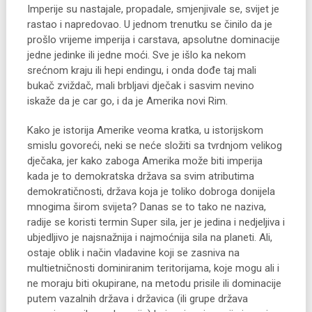
Imperije su nastajale, propadale, smjenjivale se, svijet je
rastao i napredovao. U jednom trenutku se činilo da je
prošlo vrijeme imperija i carstava, apsolutne dominacije
jedne jedinke ili jedne moći. Sve je išlo ka nekom
srećnom kraju ili hepi endingu, i onda dođe taj mali
bukač zviždač, mali brbljavi dječak i sasvim nevino
iskaže da je car go, i da je Amerika novi Rim.
Kako je istorija Amerike veoma kratka, u istorijskom
smislu govoreći, neki se neće složiti sa tvrdnjom velikog
dječaka, jer kako zaboga Amerika može biti imperija
kada je to demokratska država sa svim atributima
demokratičnosti, država koja je toliko dobroga donijela
mnogima širom svijeta? Danas se to tako ne naziva,
radije se koristi termin Super sila, jer je jedina i nedjeljiva i
ubjedljivo je najsnažnija i najmoćnija sila na planeti. Ali,
ostaje oblik i način vladavine koji se zasniva na
multietničnosti dominiranim teritorijama, koje mogu ali i
ne moraju biti okupirane, na metodu prisile ili dominacije
putem vazalnih država i državica (ili grupe država