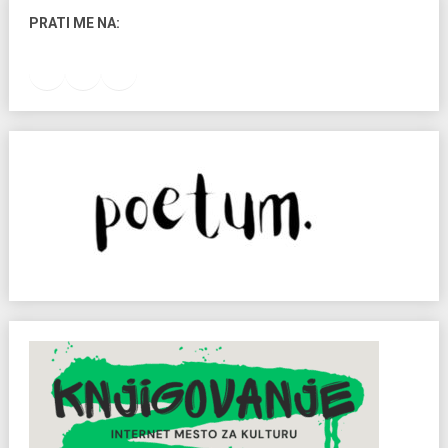
PRATI ME NA:
Facebook
Instagram
LinkedIn
RSS Feed