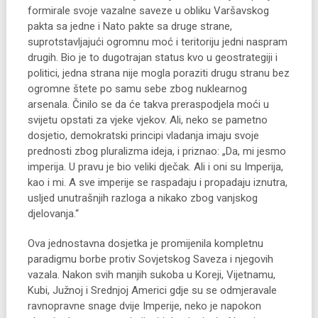
formirale svoje vazalne saveze u obliku Varšavskog
pakta sa jedne i Nato pakte sa druge strane,
suprotstavljajući ogromnu moć i teritoriju jedni naspram
drugih. Bio je to dugotrajan status kvo u geostrategiji i
politici, jedna strana nije mogla poraziti drugu stranu bez
ogromne štete po samu sebe zbog nuklearnog
arsenala. Činilo se da će takva preraspodjela moći u
svijetu opstati za vjeke vjekov. Ali, neko se pametno
dosjetio, demokratski principi vladanja imaju svoje
prednosti zbog pluralizma ideja, i priznao: „Da, mi jesmo
imperija. U pravu je bio veliki dječak. Ali i oni su Imperija,
kao i mi. A sve imperije se raspadaju i propadaju iznutra,
usljed unutrašnjih razloga a nikako zbog vanjskog
djelovanja.“
Ova jednostavna dosjetka je promijenila kompletnu
paradigmu borbe protiv Sovjetskog Saveza i njegovih
vazala. Nakon svih manjih sukoba u Koreji, Vijetnamu,
Kubi, Južnoj i Srednjoj Americi gdje su se odmjeravale
ravnopravne snage dvije Imperije, neko je napokon