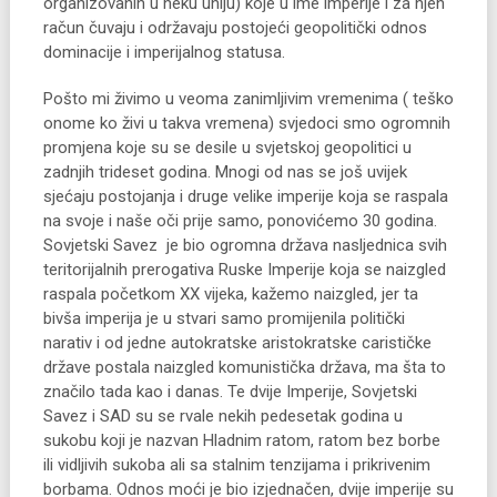
organizovanih u neku uniju) koje u ime imperije i za njen
račun čuvaju i održavaju postojeći geopolitički odnos
dominacije i imperijalnog statusa.
Pošto mi živimo u veoma zanimljivim vremenima ( teško
onome ko živi u takva vremena) svjedoci smo ogromnih
promjena koje su se desile u svjetskoj geopolitici u
zadnjih trideset godina. Mnogi od nas se još uvijek
sjećaju postojanja i druge velike imperije koja se raspala
na svoje i naše oči prije samo, ponovićemo 30 godina.
Sovjetski Savez je bio ogromna država nasljednica svih
teritorijalnih prerogativa Ruske Imperije koja se naizgled
raspala početkom XX vijeka, kažemo naizgled, jer ta
bivša imperija je u stvari samo promijenila politički
narativ i od jedne autokratske aristokratske carističke
države postala naizgled komunistička država, ma šta to
značilo tada kao i danas. Te dvije Imperije, Sovjetski
Savez i SAD su se rvale nekih pedesetak godina u
sukobu koji je nazvan Hladnim ratom, ratom bez borbe
ili vidljivih sukoba ali sa stalnim tenzijama i prikrivenim
borbama. Odnos moći je bio izjednačen, dvije imperije su