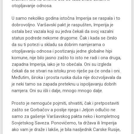
otopljavanje odnosa.
U samo nekoliko godina istočna Imperija se raspala i to
dobrovoljno. Varšavski pakt je raspušten, Imperija je
ostala bez vazala koji su jedva čekali da svoj vazalni
status podrede nekome drugome. Čak i kada se činilo
da su ti potezi u skladu sa dobrim namjerama o
otopljavanju odnosa i postizanju jedne globalne hipi
komune, nije bilo jasno zašto to isto ne radi i ona druga,
zapadna Imperija, iako je to obećala. Oni su izgleda
čekali da se stvari na istoku prvo riješe pa će onda i oni.
Međutim, široka i prosta ruska duša nije dozvoljavala da
je neki tamo sa zapada preteknu u ispoljavanju dobrih
namjera. Oni su išli i dalje, mnogo mnogo dalje.
Prosto je nemoguće pojmiti, shvatiti, čak i pretpostaviti
zašto se Gorbačov a poslije njega i Jeljcin odlučio ne
samo za gašenje Varšavskog pakta neko i kompletnog
Sovjetskog Saveza. Ponovićemo, ta država ili Imperija
ako vam je draže i lakše, je bila nasljednik Carske Rusije,