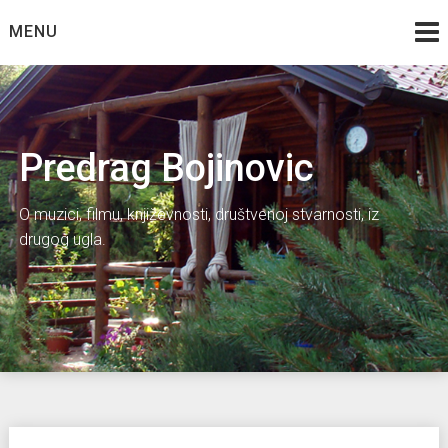
Skip
MENU
to
content
Predrag Bojinovic
O muzici, filmu, književnosti, društvenoj stvarnosti, iz
drugog ugla.