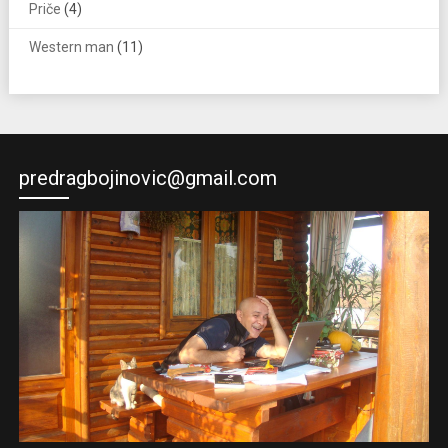
Priče
(4)
Western man
(11)
predragbojinovic@gmail.com