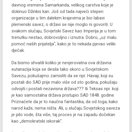
davnog vremena Samarkanda, velikog carstva koje je
dokinuo Džinkis kan. Još od tada najveći stepen
organizacije u tim dalekim krajevima je bio labavi
plemenski savez, o državi se nije moglo ni govoriti. U
svakom slučaju, Sovjetski Savez kao Imperija je u tom
trenutku nestao, dobrovoljno i iznutra. Dobro, „uz malu
pomoć naših prijatelja“, kako je to nekada pjevao veliki
dječak.
Da bismo shvatili koliko je nevjerovatna ova državna
eutanazija koja se desila tako skoro u Sovjetskom
Savezu, pokušajmo zamisliti da se npr. Havaji, koji su
postali dio SAD prije malo više od sto godina, pokušaju
odvojiti i postati nezavisna država??? Ili Teksas npr. koji
je kao samostalna država pristupio SAD 1848. godine.
Priznaćete da je to naučna fantastika, da od toga, kako
narod kaže, nema ništa. Ali, u slučaju Sovjetskog saveza
je pilo vode, šta više, taj proces je na zapadu dočekan
kao „demokratski iskorak“.