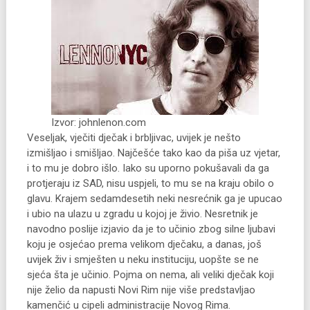
Izvor: johnlenon.com
Veseljak, vječiti dječak i brbljivac, uvijek je nešto
izmišljao i smišljao. Najčešće tako kao da piša uz vjetar,
i to mu je dobro išlo. Iako su uporno pokušavali da ga
protjeraju iz SAD, nisu uspjeli, to mu se na kraju obilo o
glavu. Krajem sedamdesetih neki nesrećnik ga je upucao
i ubio na ulazu u zgradu u kojoj je živio. Nesretnik je
navodno poslije izjavio da je to učinio zbog silne ljubavi
koju je osjećao prema velikom dječaku, a danas, još
uvijek živ i smješten u neku instituciju, uopšte se ne
sjeća šta je učinio. Pojma on nema, ali veliki dječak koji
nije želio da napusti Novi Rim nije više predstavljao
kamenčić u cipeli administracije Novog Rima.