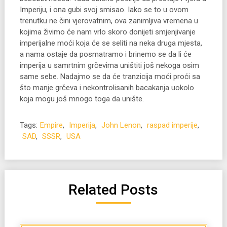
Imperiju, i ona gubi svoj smisao. Iako se to u ovom
trenutku ne čini vjerovatnim, ova zanimljiva vremena u
kojima živimo će nam vrlo skoro donijeti smjenjivanje
imperijalne moći koja će se seliti na neka druga mjesta,
a nama ostaje da posmatramo i brinemo se da li će
imperija u samrtnim grčevima uništiti još nekoga osim
same sebe. Nadajmo se da će tranzicija moći proći sa
što manje grčeva i nekontrolisanih bacakanja uokolo
koja mogu još mnogo toga da unište.
Tags:
Empire
,
Imperija
,
John Lenon
,
raspad imperije
,
SAD
,
SSSR
,
USA
Related Posts