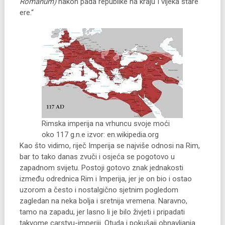
Romanum)
nakon pada republike na kraju I vijeka stare
ere.“
Rimska imperija na vrhuncu svoje moći
oko 117 g.n.e izvor: en.wikipedia.org
Kao što vidimo, riječ Imperija se najviše odnosi na Rim,
bar to tako danas zvuči i osjeća se pogotovo u
zapadnom svijetu. Postoji gotovo znak jednakosti
između odrednica Rim i Imperija, jer je on bio i ostao
uzorom a često i nostalgično sjetnim pogledom
zagledan na neka bolja i sretnija vremena. Naravno,
tamo na zapadu, jer lasno li je bilo živjeti i pripadati
takvome carstvu-imperiji. Otuda i pokušaji obnavljanja