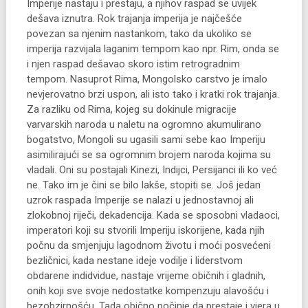
Imperije nastaju i prestaju, a njihov raspad se uvijek
dešava iznutra. Rok trajanja imperija je najčešće
povezan sa njenim nastankom, tako da ukoliko se
imperija razvijala laganim tempom kao npr. Rim, onda se
i njen raspad dešavao skoro istim retrogradnim
tempom. Nasuprot Rima, Mongolsko carstvo je imalo
nevjerovatno brzi uspon, ali isto tako i kratki rok trajanja.
Za razliku od Rima, kojeg su dokinule migracije
varvarskih naroda u naletu na ogromno akumulirano
bogatstvo, Mongoli su ugasili sami sebe kao Imperiju
asimilirajući se sa ogromnim brojem naroda kojima su
vladali. Oni su postajali Kinezi, Indijci, Persijanci ili ko već
ne. Tako im je čini se bilo lakše, stopiti se. Još jedan
uzrok raspada Imperije se nalazi u jednostavnoj ali
zlokobnoj riječi, dekadencija. Kada se sposobni vladaoci,
imperatori koji su stvorili Imperiju iskorijene, kada njih
počnu da smjenjuju lagodnom životu i moći posvećeni
bezličnici, kada nestane ideje vodilje i liderstvom
obdarene indidvidue, nastaje vrijeme običnih i gladnih,
onih koji sve svoje nedostatke kompenzuju alavošću i
bezobzirnošću. Tada obično počinje da prestaje i vjera u