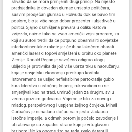
shvatio da se mora primijeniti drugi princip. Na mjesto
predsjednika je doveden glumac umjesto političara,
sasvim prosječan glumac u Holivudu dok se bavio tim
poslom, bio je više nego dobar prezenter i ubjeđivač u
politici. Sjajno osmišljena prevara u obliku Ratova
zvijezda, naime tako se zvao američki vojni program, za
koji su autori tvrdili da će potpuno obesmisliti sovjetske
interkontinentalne rakete jer će ih sa lakoćom obarati
američki laserski topovi smješteni u orbitu oko planete
Zemlje. Ronald Regan je savršeno odigrao ulogu,
ubijedio je protivnika da još više ubrza trku u naoružanju,
koja je sovjetsku ekonomiju preskupo koštala.
Istovremeno se usljed nefleksibilne partokratije gubio
kurs liderstva u istočnoj Imperiji, rukovodioci su se
smjenjivali kao na traci, umirući jedan za drugim, svi u
veoma poznim godinama. Vrijeme je bilo za novog i
mladog, perspektivnog i uspjeha željnog čovjeka. Mihail
Gorbačov je nenadano došao na mjesto vladaoca
istočne Imperije, a odmah potom je počelo zavođenje i
ohrabrivanje sa zapadne strane koje je vrtoglavom
brzinom išlo ka onome što se tada zvalo detant ili