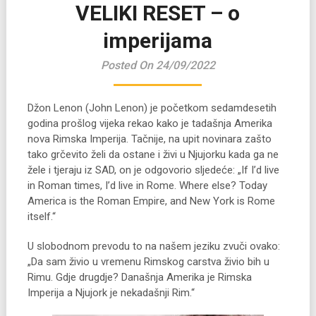
VELIKI RESET – o
imperijama
Posted On 24/09/2022
Džon Lenon (John Lenon) je početkom sedamdesetih
godina prošlog vijeka rekao kako je tadašnja Amerika
nova Rimska Imperija. Tačnije, na upit novinara zašto
tako grčevito želi da ostane i živi u Njujorku kada ga ne
žele i tjeraju iz SAD, on je odgovorio sljedeće: „If I’d live
in Roman times, I’d live in Rome. Where else? Today
America is the Roman Empire, and New York is Rome
itself.“
U slobodnom prevodu to na našem jeziku zvuči ovako:
„Da sam živio u vremenu Rimskog carstva živio bih u
Rimu. Gdje drugdje? Današnja Amerika je Rimska
Imperija a Njujork je nekadašnji Rim.“