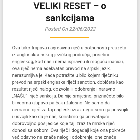
VELIKI RESET – o
sankcijama
Posted On 22/06/2022
Ova tako trapava i agresivna riječ u potpunosti preuzeta
iz anglosaksonskog jezičkog područja, posebno
engleskog, kod nas i nema ispravnu ili moguću inačicu,
ova riječ nema adekvatan prevod na srpski jezik,
nerazumljiva je. Kada potražite u bilo kojem riječniku
prevod na srpski engleske riječi sanction, dobićete kao
rezultat riječi nalog, dozvola ili odobrenje i naravno
„NAŠU“ riječ sankcija. Da nije smiješno, priznaćete bilo
bi veoma glupavo pa čak i žalosno. Ne samo da
nemamo riječ za taj engleski izraz nego smo ga prisvojili
i usvojili kao da je naš, koristimo ga prihvatajući
dobrovoljno posljedice koje taj izraz ta mrska riječ
donosi sa sobom. Ova riječ i događaji koje ona pokreće
već odavno ne znače nalog i odobrenje, one znače