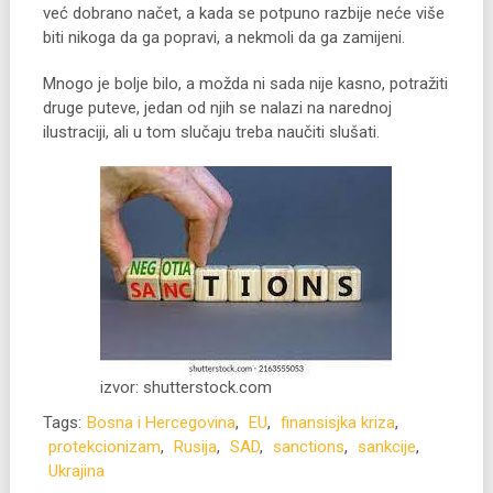
već dobrano načet, a kada se potpuno razbije neće više
biti nikoga da ga popravi, a nekmoli da ga zamijeni.
Mnogo je bolje bilo, a možda ni sada nije kasno, potražiti
druge puteve, jedan od njih se nalazi na narednoj
ilustraciji, ali u tom slučaju treba naučiti slušati.
izvor: shutterstock.com
Tags:
Bosna i Hercegovina
,
EU
,
finansisjka kriza
,
protekcionizam
,
Rusija
,
SAD
,
sanctions
,
sankcije
,
Ukrajina