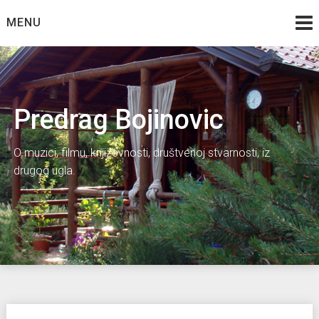
Skip
MENU
to
content
Predrag Bojinovic
O muzici, filmu, književnosti, društvenoj stvarnosti, iz
drugog ugla.