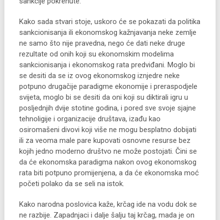
sankcije pokrenute.
Kako sada stvari stoje, uskoro će se pokazati da politika
sankcionisanja ili ekonomskog kažnjavanja neke zemlje
ne samo što nije pravedna, nego će dati neke druge
rezultate od onih koji su ekonomskim modelima
sankcionisanja i ekonomskog rata predviđani. Moglo bi
se desiti da se iz ovog ekonomskog iznjedre neke
potpuno drugačije paradigme ekonomije i preraspodjele
svijeta, moglo bi se desiti da oni koji su diktirali igru u
posljednjih dvije stotine godina, i pored sve svoje sjajne
tehnoligije i organizacije društava, izađu kao
osiromašeni divovi koji više ne mogu besplatno dobijati
ili za veoma male pare kupovati osnovne resurse bez
kojih jedno moderno društvo ne može postojati. Čini se
da će ekonomska paradigma nakon ovog ekonomskog
rata biti potpuno promijenjena, a da će ekonomska moć
početi polako da se seli na istok.
Kako narodna poslovica kaže, krčag ide na vodu dok se
ne razbije. Zapadnjaci i dalje šalju taj krčag, mada je on