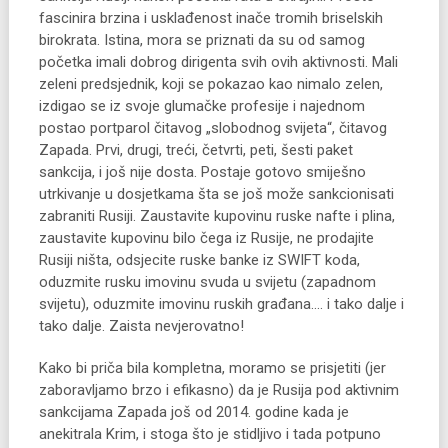
fascinira brzina i usklađenost inače tromih briselskih
birokrata. Istina, mora se priznati da su od samog
početka imali dobrog dirigenta svih ovih aktivnosti. Mali
zeleni predsjednik, koji se pokazao kao nimalo zelen,
izdigao se iz svoje glumačke profesije i najednom
postao portparol čitavog „slobodnog svijeta“, čitavog
Zapada. Prvi, drugi, treći, četvrti, peti, šesti paket
sankcija, i još nije dosta. Postaje gotovo smiješno
utrkivanje u dosjetkama šta se još može sankcionisati
zabraniti Rusiji. Zaustavite kupovinu ruske nafte i plina,
zaustavite kupovinu bilo čega iz Rusije, ne prodajite
Rusiji ništa, odsjecite ruske banke iz SWIFT koda,
oduzmite rusku imovinu svuda u svijetu (zapadnom
svijetu), oduzmite imovinu ruskih građana…. i tako dalje i
tako dalje. Zaista nevjerovatno!
Kako bi priča bila kompletna, moramo se prisjetiti (jer
zaboravljamo brzo i efikasno) da je Rusija pod aktivnim
sankcijama Zapada još od 2014. godine kada je
anekitrala Krim, i stoga što je stidljivo i tada potpuno