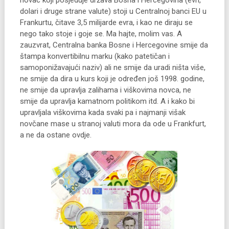
novac koji posjeduje država Bosna i Hercegovina (evri,
dolari i druge strane valute) stoji u Centralnoj banci EU u
Frankurtu, čitave 3,5 milijarde evra, i kao ne diraju se
nego tako stoje i goje se. Ma hajte, molim vas. A
zauzvrat, Centralna banka Bosne i Hercegovine smije da
štampa konvertibilnu marku (kako patetičan i
samoponižavajući naziv) ali ne smije da uradi ništa više,
ne smije da dira u kurs koji je određen još 1998. godine,
ne smije da upravlja zalihama i viškovima novca, ne
smije da upravlja kamatnom politikom itd. A i kako bi
upravljala viškovima kada svaki pa i najmanji višak
novčane mase u stranoj valuti mora da ode u Frankfurt,
a ne da ostane ovdje.