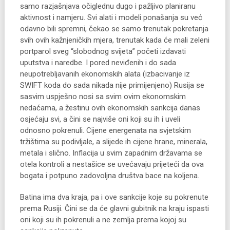
samo razjašnjava očiglednu dugo i pažljivo planiranu
aktivnost i namjeru. Svi alati i modeli ponašanja su već
odavno bili spremni, čekao se samo trenutak pokretanja
svih ovih kažnjeničkih mjera, trenutak kada će mali zeleni
portparol sveg “slobodnog svijeta” početi izdavati
uputstva i naredbe. I pored neviđenih i do sada
neupotrebljavanih ekonomskih alata (izbacivanje iz
SWIFT koda do sada nikada nije primijenjeno) Rusija se
sasvim uspješno nosi sa svim ovim ekonomskim
nedaćama, a žestinu ovih ekonomskih sankcija danas
osjećaju svi, a čini se najviše oni koji su ih i uveli
odnosno pokrenuli. Cijene energenata na svjetskim
tržištima su podivljale, a slijede ih cijene hrane, minerala,
metala i slično. Inflacija u svim zapadnim državama se
otela kontroli a nestašice se uvećavaju prijeteći da ova
bogata i potpuno zadovoljna društva bace na koljena.
Batina ima dva kraja, pa i ove sankcije koje su pokrenute
prema Rusiji. Čini se da će glavni gubitnik na kraju ispasti
oni koji su ih pokrenuli a ne zemlja prema kojoj su