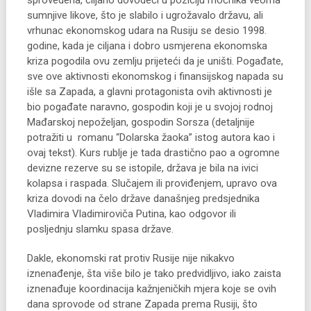
sprovedena, ciljano dovodeći u poziciju moćnika veoma
sumnjive likove, što je slabilo i ugrožavalo državu, ali
vrhunac ekonomskog udara na Rusiju se desio 1998.
godine, kada je ciljana i dobro usmjerena ekonomska
kriza pogodila ovu zemlju prijeteći da je uništi. Pogađate,
sve ove aktivnosti ekonomskog i finansijskog napada su
išle sa Zapada, a glavni protagonista ovih aktivnosti je
bio pogađate naravno, gospodin koji je u svojoj rodnoj
Mađarskoj nepoželjan, gospodin Sorsza (detaljnije
potražiti u romanu “Dolarska žaoka” istog autora kao i
ovaj tekst). Kurs rublje je tada drastično pao a ogromne
devizne rezerve su se istopile, država je bila na ivici
kolapsa i raspada. Slučajem ili proviđenjem, upravo ova
kriza dovodi na čelo države današnjeg predsjednika
Vladimira Vladimiroviča Putina, kao odgovor ili
posljednju slamku spasa države.
Dakle, ekonomski rat protiv Rusije nije nikakvo
iznenađenje, šta više bilo je tako predvidljivo, iako zaista
iznenađuje koordinacija kažnjeničkih mjera koje se ovih
dana sprovode od strane Zapada prema Rusiji, što