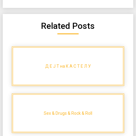
Related Posts
Д Е Ј Т на К А С Т Е Л У
Sex & Drugs & Rock & Roll