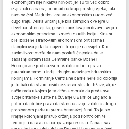
ekonomijom nije nikakva novost, jer su to već dobro
izvježbali na nama, onomad na kraju prošlog vijeka, tako
nam se čini. Međutim, igre sa ekonomskim ratom već
dugo traju. Velika Britanija je bila šampion ove igre u
devetnaestom vijeku, gušeći i uništavajući države svojim
ekonomskim pritiscima. Između ostalih Indija i Kina su
bile izložene strahovitim ekonomskim pritiscima i
disciplinovanju tada najveće Imperije na svijetu. Kao
zanimljivost može da nam posluži činjenica da je
sadašnji sistem rada Centralne banke Bosne i
Hercegovine pod nazivom Valutni odbor upravo
patentiran tamo u Indiji i drugim tadašnjim britanskim
kolonijama. Formiranje Centralne banke neke od kolonija
je trebalo da stvori privid nezavisnosti iste države, ali, uz
način rada u kojem je ta država morala da preda sve
svoje britanske funte na čuvanje u Bank of England a
potom da dobije pravo da štampa svoju valutu u strogo
propisanom paritetu prema britanskoj funti. To je bio
krajnje kolonijalni pristup držanja pod kontrolom te
teritorije i naravno ispumpavanja resursa. Danas, sav