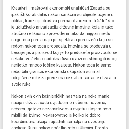
Kreativni i maštoviti ekonomski analitičari Zapada su
ipak išli korak dalje, nakon sankcija su slijedile ucjene u
obliku „tranzicije društva prema otvorenom tržištu“ što
je uključivalo privatizaciju državne imovine, koja je tako
stručno i efikasno sprovođena tako da najgori među
najgorima preuzimaju perspektivna preduzeća koja su
redom nakon toga propadala, imovina se prodavala u
bescijenje, a proizvod koji je to preduzeće proizvodilo se
nekako volšebno nadoknađivao uvozom sličnog ili istog,
nerijetko mnogo lošijeg kvaiteta. Nakon toga je samo
nebo bila granica, ekonomski okupatori su imali
odriješene ruke za preuzimanje svih resursa te države u
svoje ruke.
Nakon svih ovih kažnjeničkih nasrtaja na neke manje
nacije i države, sada svjedočimo nečemu novome,
nečemu gotovo nezamislivom u svijetu u kojem smo
mislili da živimo. Nevjerovatno je koliko je dobro
koordinisana akcija zapadnih zemalja na uvođenju
sankcija Rusiji nakon početka rata u Ukrajini. Prosto