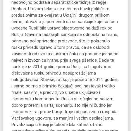
nedovoljno podržala separatističke težnje iz regije
Donbas. U ovom tekstu se nećemo baviti političkim
preduslovima za ovaj rat u Ukrajini, drugom prilikom
ćemo, ali važno je pomenuti da su sankcije koje su tada
uvedene Rusiji bile upravo blagotvorne na duži rok po
Rusiju. Glavnina tadašnjih sankcija se odnosila na hranu,
odnosno poljoprivredne proizvode, što je pokrenulo
rusku privredu upravo u tom pravcu, da se oslobodi
zavisnosti od uvoza a uskoro čak i da postane jedna od
najvećih izvoznica hrane, prije svega pšenice. Dakle te
sankcije iz 2014. godine prema Rusiji su blagotvorno
djelovalena rusku privredu, nasuprot željama
nalogodavaca. Štaviše, rat koji je počeo te 2014. godine,
i samo se malo primirio čekajući svoj nastavak i veliko
finale, sasvim je predvidljivo u sebe uključivao i
ekonomsku komponentu. Rusija se očigledno sasvim
dobro pripremila na taj scenario, što nije ni čudno jer
ekonomski rat protiv Rusije traje od pada zida i raspada
Varšavskog ugovora, sa manjim i većim oscilacijama.
Privatizacija u Rusiji je takođe bila katastrofalno