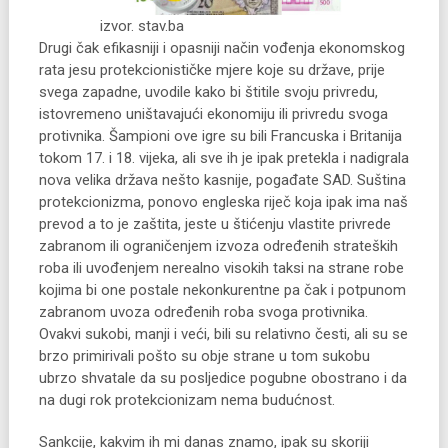
izvor. stav.ba
Drugi čak efikasniji i opasniji način vođenja ekonomskog
rata jesu protekcionističke mjere koje su države, prije
svega zapadne, uvodile kako bi štitile svoju privredu,
istovremeno uništavajući ekonomiju ili privredu svoga
protivnika. Šampioni ove igre su bili Francuska i Britanija
tokom 17. i 18. vijeka, ali sve ih je ipak pretekla i nadigrala
nova velika država nešto kasnije, pogađate SAD. Suština
protekcionizma, ponovo engleska riječ koja ipak ima naš
prevod a to je zaštita, jeste u štićenju vlastite privrede
zabranom ili ograničenjem izvoza određenih strateških
roba ili uvođenjem nerealno visokih taksi na strane robe
kojima bi one postale nekonkurentne pa čak i potpunom
zabranom uvoza određenih roba svoga protivnika.
Ovakvi sukobi, manji i veći, bili su relativno česti, ali su se
brzo primirivali pošto su obje strane u tom sukobu
ubrzo shvatale da su posljedice pogubne obostrano i da
na dugi rok protekcionizam nema budućnost.
Sankcije, kakvim ih mi danas znamo, ipak su skoriji