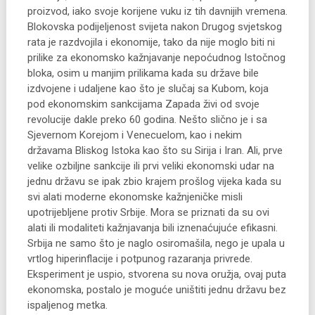
proizvod, iako svoje korijene vuku iz tih davnijih vremena.
Blokovska podijeljenost svijeta nakon Drugog svjetskog
rata je razdvojila i ekonomije, tako da nije moglo biti ni
prilike za ekonomsko kažnjavanje nepoćudnog Istočnog
bloka, osim u manjim prilikama kada su države bile
izdvojene i udaljene kao što je slučaj sa Kubom, koja
pod ekonomskim sankcijama Zapada živi od svoje
revolucije dakle preko 60 godina. Nešto slično je i sa
Sjevernom Korejom i Venecuelom, kao i nekim
državama Bliskog Istoka kao što su Sirija i Iran. Ali, prve
velike ozbiljne sankcije ili prvi veliki ekonomski udar na
jednu državu se ipak zbio krajem prošlog vijeka kada su
svi alati moderne ekonomske kažnjeničke misli
upotrijebljene protiv Srbije. Mora se priznati da su ovi
alati ili modaliteti kažnjavanja bili iznenaćujuće efikasni.
Srbija ne samo što je naglo osiromašila, nego je upala u
vrtlog hiperinflacije i potpunog razaranja privrede.
Eksperiment je uspio, stvorena su nova oružja, ovaj puta
ekonomska, postalo je moguće uništiti jednu državu bez
ispaljenog metka.