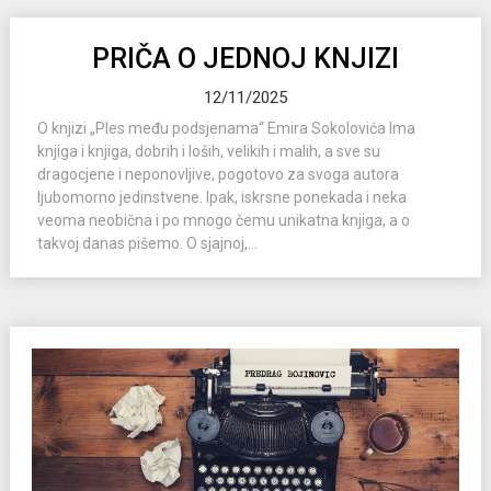
PRIČA O JEDNOJ KNJIZI
12/11/2025
O knjizi „Ples među podsjenama“ Emira Sokolovića Ima
knjiga i knjiga, dobrih i loših, velikih i malih, a sve su
dragocjene i neponovljive, pogotovo za svoga autora
ljubomorno jedinstvene. Ipak, iskrsne ponekada i neka
veoma neobična i po mnogo čemu unikatna knjiga, a o
takvoj danas pišemo. O sjajnoj,...