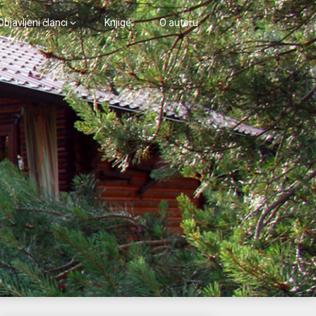
Objavljeni članci
Knjige
O autoru