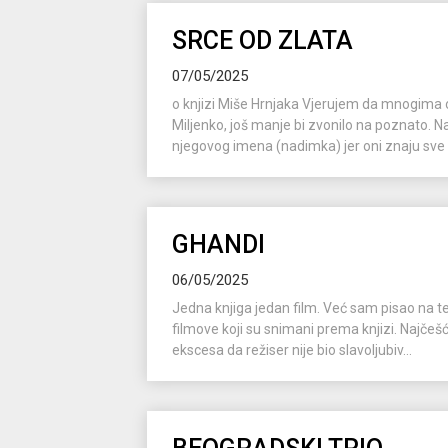
SRCE OD ZLATA
07/05/2025
o knjizi Miše Hrnjaka Vjerujem da mnogima
Miljenko, još manje bi zvonilo na poznato. Na
njegovog imena (nadimka) jer oni znaju sve 
GHANDI
06/05/2025
Jedna knjiga jedan film. Već sam pisao na temu
filmove koji su snimani prema knjizi. Najčešći r
ekscesa da režiser nije bio slavoljubiv...