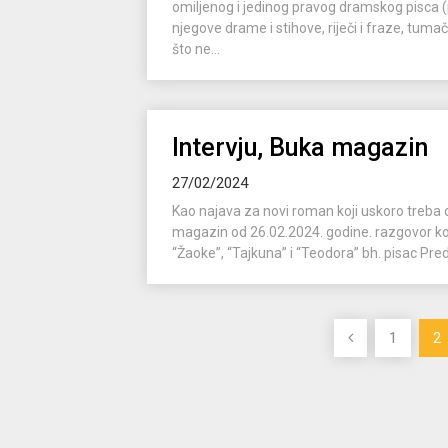
omiljenog i jedinog pravog dramskog pisca (
njegove drame i stihove, riječi i fraze, tum
što ne...
Intervju, Buka magazin
27/02/2024
Kao najava za novi roman koji uskoro treba
magazin od 26.02.2024. godine. razgovor k
“Žaoke”, “Tajkuna” i “Teodora” bh. pisac Pred
Posts
1
2
pagination