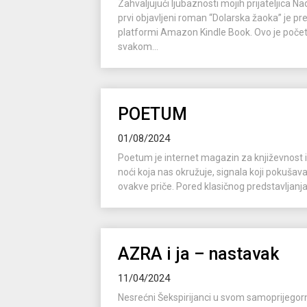
Zahvaljujući ljubaznosti mojih prijateljica Na
prvi objavljeni roman “Dolarska žaoka” je pre
platformi Amazon Kindle Book. Ovo je početa
svakom...
POETUM
01/08/2024
Poetum je internet magazin za književnost i
noći koja nas okružuje, signala koji pokušavaj
ovakve priče. Pored klasičnog predstavljanja 
AZRA i ja – nastavak
11/04/2024
Nesrećni Šekspirijanci u svom samoprijegorno