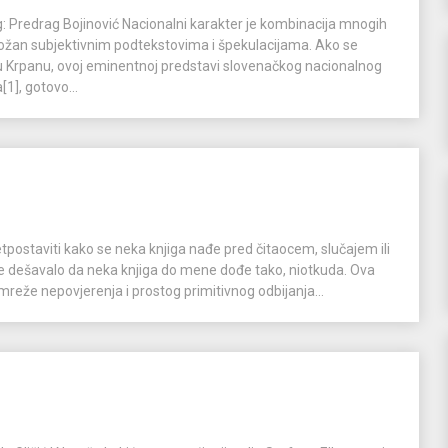
 Predrag Bojinović Nacionalni karakter je kombinacija mnogih
ložan subjektivnim podtekstovima i špekulacijama. Ako se
nu Krpanu, ovoj eminentnoj predstavi slovenačkog nacionalnog
[1], gotovo...
etpostaviti kako se neka knjiga nađe pred čitaocem, slučajem ili
se dešavalo da neka knjiga do mene dođe tako, niotkuda. Ova
 mreže nepovjerenja i prostog primitivnog odbijanja...