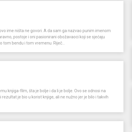
 ovo ime ništa ne govori. A da sam ga nazvao punim imenom
ravno, postoje i oni pasionirani obožavaoci koji se sjećaju
o tom bendu i tom vremenu. Riječ...
 knjiga-film, šta je bolje i da li je bolje. Ovo se odnosi na
ezultat je bio u korist knjige, ali ne nužno jer je bilo i takvih