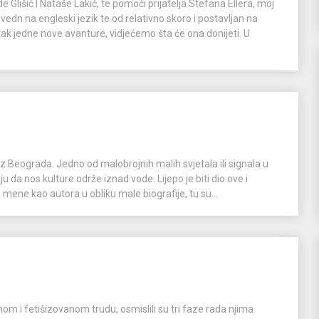
de Glišić I Nataše Lakić, te pomoći prijatelja Stefana Ellera, moj
vedn na engleski jezik te od relativno skoro i postavljan na
k jedne nove avanture, vidjećemo šta će ona donijeti. U
z Beograda. Jedno od malobrojnih malih svjetala ili signala u
u da nos kulture održe iznad vode. Lijepo je biti dio ove i
mene kao autora u obliku male biografije, tu su...
m i fetišizovanom trudu, osmislili su tri faze rada njima