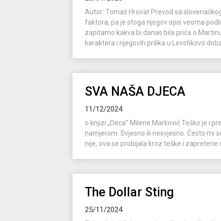
Autor: Tomaž Hrovat Prevod sa slovenačkog:
faktora, pa je stoga njegov opis veoma pod
zapitamo kakva bi danas bila priča o Marti
karaktera i njegovih prilika u Levstikovo doba
SVA NAŠA DJECA
11/12/2024
o knjizi „Deca“ Milene Marković Teško je i pr
namjerom. Svjesno ili nesvjesno. Često mi 
nije, ova se probijala kroz teške i zapretene
The Dollar Sting
25/11/2024