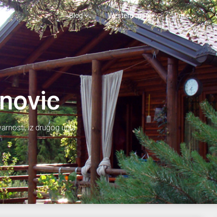
Blog
Western man
Priče
inovic
varnosti, iz drugog ugla.