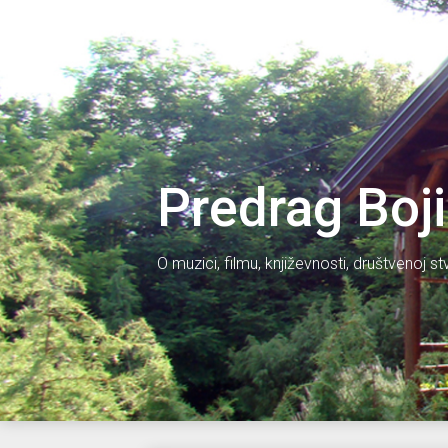
Skip
Predrag Bojinovic
to
content
Predrag Boj
O muzici, filmu, književnosti, društvenoj st