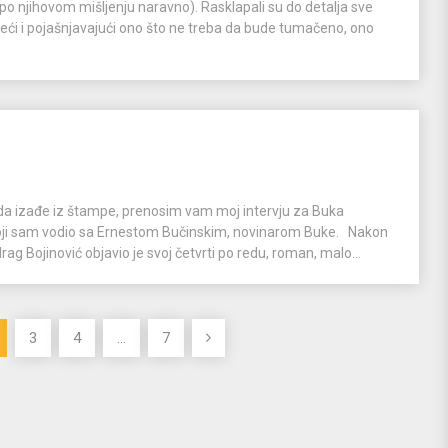
po njihovom mišljenju naravno). Rasklapali su do detalja sve
ačeći i pojašnjavajući ono što ne treba da bude tumačeno, ono
 da izađe iz štampe, prenosim vam moj intervju za Buka
oji sam vodio sa Ernestom Bučinskim, novinarom Buke. Nakon
rag Bojinović objavio je svoj četvrti po redu, roman, malo...
3
4
…
7