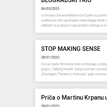
BEOGRADSKI TRIO
06/05/2025
o romanu Gorana Markovića Čudni su putevi k
sudbina ili neki usud kako neka knjiga dođe 
odbijam iz potpuno nepoznatih razloga a ond
STOP MAKING SENSE
28/01/2025
Ovo je naziv filma koji neki svrstavaju u do
grupe „Talking Heads“ koji je sniman i predoč
„Pantages Theatre u Holivudu“ gdje se koncer
Priča o Martinu Krpanu u
28/01/2025