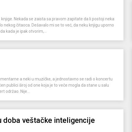
njige. Nekada se zaista sa pravom zapitate da li postoji neka
do nekog čitaoca. Dešavalo mi se to već, da neku knjigu uporno
a kada je ipak otvorim,...
kumentarne a neki u muzičke, a jednostavno se radi o koncertu
en publici široj od one koja je to veče mogla da stane u salu
t održao. Nije...
 doba veštačke inteligencije