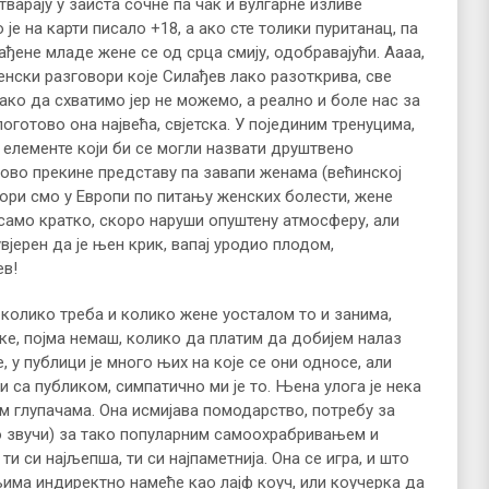
тварају у заиста сочне па чак и вулгарне изливе
 је на карти писало +18, а ако сте толики пуританац, па
рађене младе жене се од срца смију, одобравајући. Аааа,
женски разговори које Силађев лако разоткрива, све
ако да схватимо јер не можемо, а реално и боле нас за
поготово она највећа, свјетска. У појединим тренуцима,
е елементе који би се могли назвати друштвено
тово прекине представу па завапи женама (већинској
јгори смо у Европи по питању женских болести, жене
је само кратко, скоро наруши опуштену атмосферу, али
јерен да је њен крик, вапај уродио плодом,
ев!
 колико треба и колико жене уосталом то и занима,
нке, појма немаш, колико да платим да добијем налаз
, у публици је много њих на које се они односе, али
 и са публиком, симпатично ми је то. Њена улога је нека
им глупачама. Она исмијава помодарство, потребу за
по звучи) за тако популарним самоохрабривањем и
 си најљепша, ти си најпаметнија. Она се игра, и што
 њима индиректно намеће као лајф коуч, или коучерка да