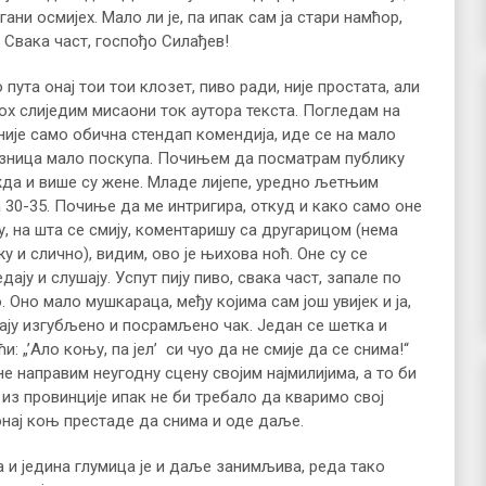
гани осмијех. Мало ли је, па ипак сам ја стари намћор,
. Свака част, госпођо Силађев!
 пута онај тои тои клозет, пиво ради, није простата, али
кох слиједим мисаони ток аутора текста. Погледам на
није само обична стендап комендија, иде се на мало
лазница мало поскупа. Почињем да посматрам публику
жда и више су жене. Младе лијепе, уредно љетњим
а 30-35. Почиње да ме интригира, откуд и како само оне
у, на шта се смију, коментаришу са другарицом (нема
 и слично), видим, ово је њихова ноћ. Оне су се
ају и слушају. Успут пију пиво, свака част, запале по
о. Оно мало мушкараца, међу којима сам још увијек и ја,
дају изгубљено и посрамљено чак. Један се шетка и
: „’Ало коњу, па јел’ си чуо да не смије да се снима!“
не направим неугодну сцену својим најмилијима, а то би
 из провинције ипак не би требало да кваримо свој
 онај коњ престаде да снима и оде даље.
а и једина глумица је и даље занимљива, реда тако