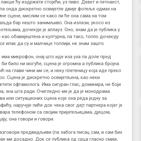
 лакше ћу издржати стојећи, уз пиво. Девет и петнаест,
у па онда дискретно освијетле двије фотеље одмах на
мне сцене, мислим се како ли ће она сама на том
ваљда бар нешто занимљиво. Она излази, укосо из
отељама, дочекује је аплауз. Оно, знам да је публика у
као обавијештена и културна, па тако, топло дочекују
се ипак да су и малчице топлији, не знам зашто.
, има микрофон, онај што иде иза уха па доле пред
е би било ни могуће, сцена је огромна а публика бројна.
ћ на глави чини ми се, и неку плетеницу која иде преко
ро. Сцена је дискретно освијетљена, као неки
етити офтамолога. Има сигуран глас, доминира, не боји
на, зна шта ради. Очигледно ми је да је монодрама
а или ситуационих сцена које она реда једну за
фићу, наручује пиће док чека свог дејт партнера којег је
овара телефоном са својим пријатељицама, дјецом,
ају, она говори и говори.
разговори предвидљиви (па забога писац сам, и сам бих
ије ми досадно. Док се публика од срца гласно смије,