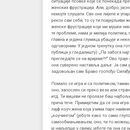
ситуације псовке које се понекада пре
женских фрустрација. Али, добро, јасно
немојте слушати. Све оне лијепе и упа
рекох сам себи, то су ти повјерљиви 
женске фрустрације које ми мушки ник
те проблеме, нама је милија политика, 
главна и једина глумица убацује и нек
одговорним. У једном тренутку она го
публици у гледалишту): „Па забога на
прегледајте се на вријеме!!!“ Ово тра
она суверено наставља даље. Ја сам ув
задовољан сам. Браво госпођо Силађ
Помало се игра и са политиком, таман
оно, запослен си преко везе или стра
итд. Ти вицеви не пролазе баш најбоље
прича тече. Примијетим да се она игра
лајф коуч жена која узима паре наивн
„коучингом“ (јеботе како то само глу
самообмањивањем, оно, ти то можеш, ти
је најљепше у свему, јеботе па она се