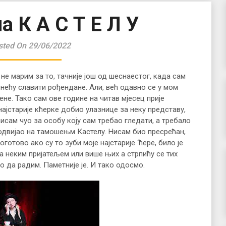
на К А С Т Е Л У
sted On 29/06/2022
не марим за то, тачније још од шеснаестог, када сам
нећу славити рођендане. Али, већ одавно се у мом
не. Тако сам ове године на читав мјесец прије
 најстарије кћерке добио улазнице за неку представу,
исам чуо за особу коју сам требао гледати, а требало
ј одвијао на тамошењм Кастелу. Нисам био пресрећан,
оготово ако су то зуби моје најстарије ‘ћере, било је
са неким пријатељем или више њих а стрпићу се тих
о да радим. Паметније је. И тако одосмо.