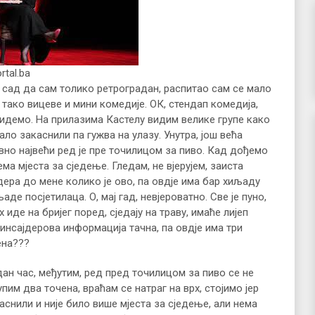
rtal.ba
 сад да сам толико ретроградан, распитао сам се мало
 тако вицеве и мини комедије. ОК, стендап комедија,
 идемо. На прилазима Кастелу видим велике групе како
ало закаснили па гужва на улазу. Унутра, још већа
авно највећи ред је пре точилицом за пиво. Кад дођемо
ема мјеста за сједење. Гледам, не вјерујем, заиста
дера до мене колико је ово, па овдје има бар хиљаду
љаде посјетилаца. О, мај гад, невјероватно. Све је пуно,
иде на бријег поред, сједају на траву, имаће лијеп
е инсајдерова информација тачна, па овдје има три
жена???
дан час, међутим, ред пред точилицом за пиво се не
пим два точена, враћам се натраг на врх, стојимо јер
аснили и није било више мјеста за сједење, али нема