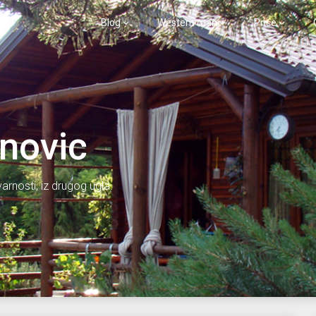
Blog
Western man
Priče
inovic
varnosti, iz drugog ugla.