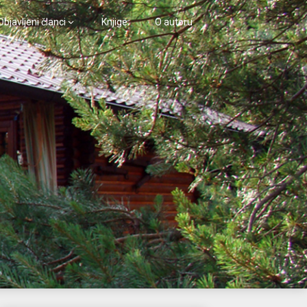
Objavljeni članci
Knjige
O autoru