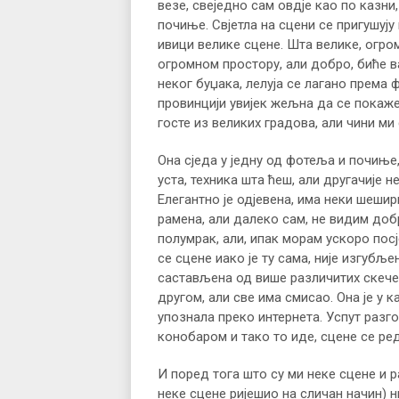
везе, свеједно сам овдје као по казни,
почиње. Свјетла на сцени се пригушуј
ивици велике сцене. Шта велике, огро
огромном простору, али добро, биће 
неког буџака, лелуја се лагано према ф
провинцији увијек жељна да се покаже 
госте из великих градова, али чини ми 
Она сједа у једну од фотеља и почиње
уста, техника шта ћеш, али другачије н
Елегантно је одјевена, има неки шешири
рамена, али далеко сам, не видим доб
полумрак, али, ипак морам ускоро посј
се сцене иако је ту сама, није изгубље
састављена од више различитих скечев
другом, али све има смисао. Она је у ка
упознала преко интернета. Успут разг
конобаром и тако то иде, сцене се ред
И поред тога што су ми неке сцене и 
неке сцене ријешио на сличан начин) н