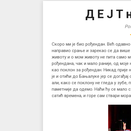
Д Е Ј Т 
Po
Скоро ми је био рођендан. Већ одавно 
направио срање и зарекао се да више 
животу и о мом животу не пита само ме
рођендана, чак и мало раније, од моје
као поклон за рођендан. Никад прије н
је и отићи до Бањалуке јер се догађа
али, како се поклону не гледа у зубе, п
паметније да одемо. Наћи ћу се мало 
сатић времена, и горе сам ствари мора