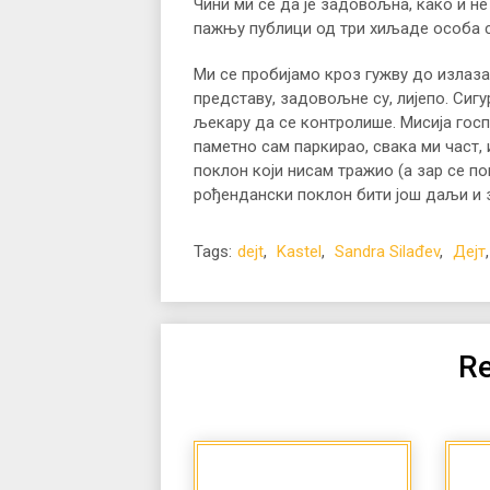
Чини ми се да је задовољна, како и не 
пажњу публици од три хиљаде особа св
Ми се пробијамо кроз гужву до излаза
представу, задовољне су, лијепо. Сигу
љекару да се контролише. Мисија госп
паметно сам паркирао, свака ми част, 
поклон који нисам тражио (а зар се п
рођендански поклон бити још даљи и за
Tags:
dejt
,
Kastel
,
Sandra Silađev
,
Дејт
Re