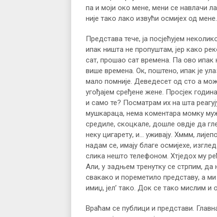
па и моји око мене, мени се навлачи ла
није тако лако извући осмијех од мене
Представа тече, ја посјећујем неколико
ипак ништа не пропуштам, јер како ре
сат, прошао сат времена. Па ово ипак 
више времена. Ок, поштено, ипак је у
мало помније. Деведесет од сто а мо
угођајем сређене жене. Просјек годин
и само те? Посматрам их на шта реагуј
мушкараца, нема коментара момку мужу
средиле, скоцкале, дошле овдје да глед
неку цигарету, и… уживају. Хммм, лијеп
надам се, имају благе осмијехе, изгле
слика нешто телефоном. Хтједох му рећи
Али, у задњем тренутку се стрпим, да 
свакако и пореметило представу, а ми
имиџ, јел’ тако. Док се тако мислим и
Враћам се публици и представи. Главн