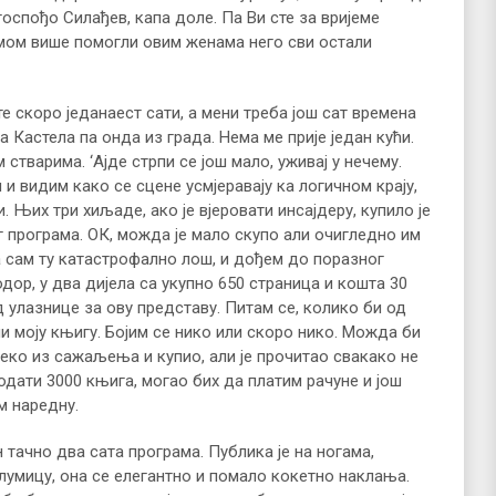
оспођо Силађев, капа доле. Па Ви сте за вријеме
змом више помогли овим женама него сви остали
те скоро једанаест сати, а мени треба још сат времена
а Кастела па онда из града. Нема ме прије један кући.
стварима. ‘Ајде стрпи се још мало, уживај у нечему.
 и видим како се сцене усмјеравају ка логичном крају,
 Њих три хиљаде, ако је вјеровати инсајдеру, купило је
г програма. ОК, можда је мало скупо али очигледно им
а сам ту катастрофално лош, и дођем до поразног
одор, у два дијела са укупно 650 страница и кошта 30
д улазнице за ову представу. Питам се, колико би од
и моју књигу. Бојим се нико или скоро нико. Можда би
еко из сажаљења и купио, али је прочитао свакако не
родати 3000 књига, могао бих да платим рачуне и још
м наредну.
тачно два сата програма. Публика је на ногама,
глумицу, она се елегантно и помало кокетно наклања.