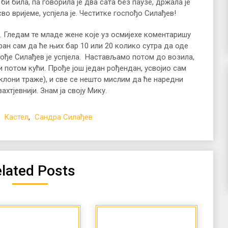
би била, па говорила је два сата без паузе, држала је
о вријеме, успјела је. Честитке госпођо Силађев!
. Гледам те младе жене које уз осмијехе коментаришу
ран сам да ће њих бар 10 или 20 колико сутра да оде
ође Силађев је успјела. Настављамо потом до возила,
и потом кући. Прође још један рођендан, усвојио сам
оклони траже), и све се нешто мислим да ће наредни
хтјевнији. Знам ја своју Мику.
,
Кастел
,
Сандра Силађев
lated Posts