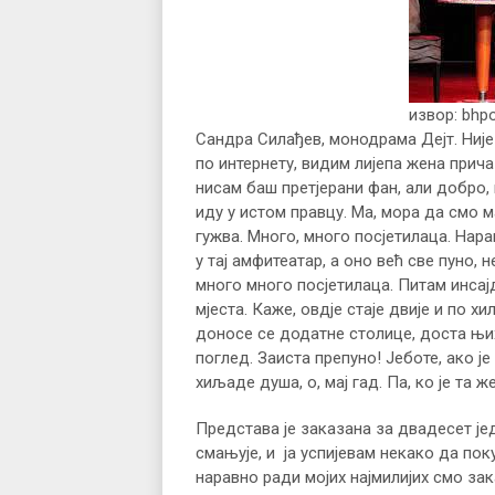
извор: bhpo
Сандра Силађев, монодрама Дејт. Није
по интернету, видим лијепа жена прича
нисам баш претјерани фан, али добро,
иду у истом правцу. Ма, мора да смо м
гужва. Много, много посјетилаца. Нар
у тај амфитеатар, а оно већ све пуно, н
много много посјетилаца. Питам инсај
мјеста. Каже, овдје стаје двије и по хи
доносе се додатне столице, доста њих 
поглед. Заиста препуно! Јеботе, ако ј
хиљаде душа, о, мај гад. Па, ко је та 
Представа је заказана за двадесет је
смањује, и ја успијевам некако да поку
наравно ради мојих најмилијих смо зак