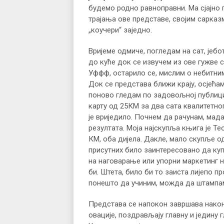
будемо родно равноправни. Ма сјајно г
трајања ове представе, својим сарка
„коучери“ заједно.
Вријеме одмиче, погледам на сат, јебо
до куће док се извучем из ове гужве с
Уффф, остарило се, мислим о небитним 
Док се представа ближи крају, осјећам
поново гледам по задовољној публици.
карту од 25КМ за два сата квалитетно
је вриједило. Почнем да рачунам, мад
резултата. Моја најскупља књига је Те
КМ, оба дијела. Дакле, мало скупље о
присутних било заинтересовано да куп
на наговарање или упорни маркетинг н
би. Штета, било би то заиста лијепо п
понешто да учиним, можда да штампа
Представа се напокон завршава након 
овације, поздрављају главну и једину 